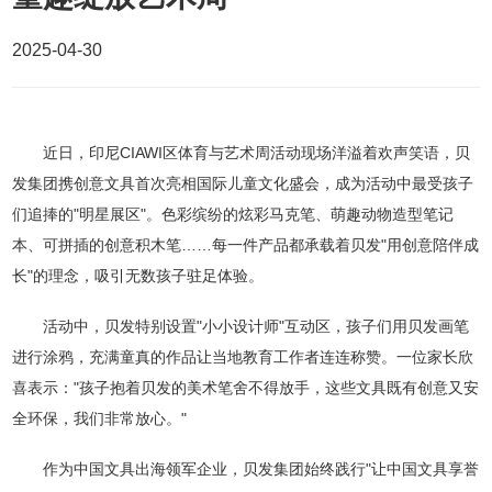
发展历程
资料中心
2025-04-30
企业文化
企业荣誉
社会责任
联系我们
近日，印尼CIAWI区体育与艺术周活动现场洋溢着欢声笑语，贝
发集团携创意文具首次亮相国际儿童文化盛会，成为活动中最受孩子
公益活动
媒体联系
们追捧的"明星展区"。色彩缤纷的炫彩马克笔、萌趣动物造型笔记
贝发讲堂
合作联系
本、可拼插的创意积木笔……每一件产品都承载着贝发"用创意陪伴成
长"的理念，吸引无数孩子驻足体验。
环境责任
人才招聘
清风之窗
活动中，贝发特别设置"小小设计师"互动区，孩子们用贝发画笔
进行涂鸦，充满童真的作品让当地教育工作者连连称赞。一位家长欣
喜表示："孩子抱着贝发的美术笔舍不得放手，这些文具既有创意又安
全环保，我们非常放心。"
作为中国文具出海领军企业，贝发集团始终践行"让中国文具享誉