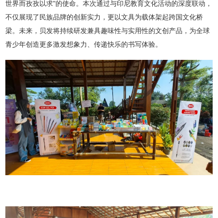
世界而孜孜以求"的使命。本次通过与印尼教育文化活动的深度联动，
不仅展现了民族品牌的创新实力，更以文具为载体架起跨国文化桥
梁。未来，贝发将持续研发兼具趣味性与实用性的文创产品，为全球
青少年创造更多激发想象力、传递快乐的书写体验。
0574-56786515
浙江省宁波市北仑区小港纬六路68号1幢1号，4
幢1号
版权所有 贝发集团股份有限公司
浙ICP备11016667号
技
术支持：荣胜网络