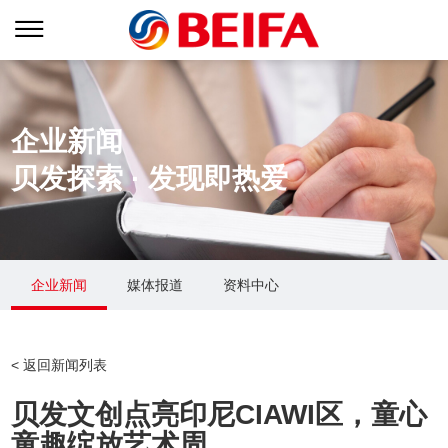
企业新闻
贝发探索 · 发现即热爱
企业新闻
媒体报道
资料中心
关于贝发
贝发生态
新闻中心
< 返回新闻列表
集团简介
业务战略
企业新闻
贝发文创点亮印尼CIAWI区，童心
创始人介绍
品牌矩阵
媒体报道
童趣绽放艺术周