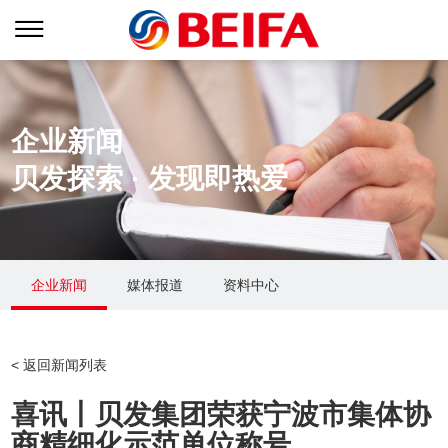
企业新闻
贝发探索 · 发现即热爱
企业新闻
媒体报道
资料中心
关于贝发
贝发生态
新闻中心
< 返回新闻列表
集团简介
业务战略
企业新闻
喜讯丨贝发集团荣获宁波市集体协
创始人介绍
品牌矩阵
媒体报道
商精细化示范单位称号