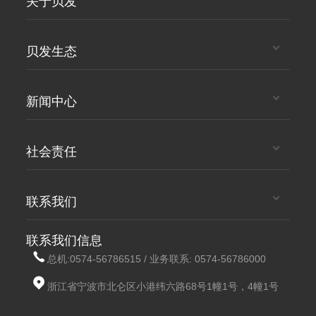
关于贝发
贝发生态
新闻中心
社会责任
联系我们
联系我们信息
总机:
0574-56786515
/ 业务联系:
0574-56786000
浙江省宁波市北仑区小港纬六路68号1幢1号，4幢1号