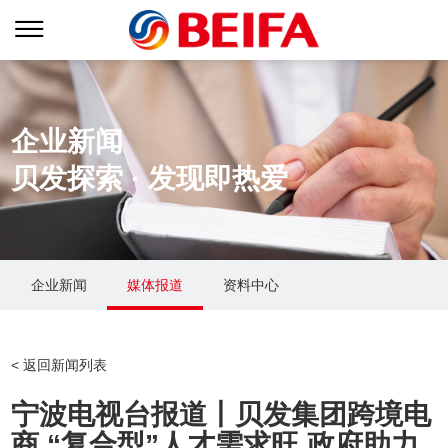
企业新闻
贝发探索 · 发现即热爱
企业新闻
媒体报道
资料中心
关于贝发
贝发生态
新闻中心
< 返回新闻列表
集团简介
业务战略
企业新闻
宁波电视台报道丨贝发集团跨境电
创始人介绍
品牌矩阵
媒体报道
商 “复合型”人才需求旺 政府助力