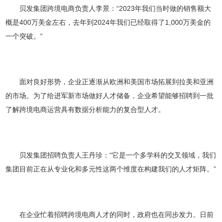
贝发集团跨境电商负责人李景：“2023年我们当时做的销售额大
概是400万美金左右，去年到2024年我们已经取得了1,000万美金的
一个突破。”
面对良好形势，企业正逐渐从欧洲和美国市场拓展到拉美和亚洲
的市场。为了给进军新市场做好人才储备，企业希望能够招聘到一批
了解跨境电商运营具有数据分析能力的复合型人才。
0574-56786515
贝发集团招聘负责人王丹珍：“它是一个多学科的交叉领域，我们
浙江省宁波市北仑区小港纬六路68号1幢1号，4
幢1号
集团目前正在从专业化和多元性这两个维度在构建我们的人才矩阵。”
版权所有 贝发集团股份有限公司
浙ICP备11016667号
技
术支持：荣胜网络
在企业忙着招聘跨境电商人才的同时，政府也在同步发力。日前