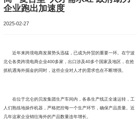
发展历程
资料中心
企业跑出加速度
企业文化
2025-02-27
企业荣誉
社会责任
联系我们
近年来跨境电商发展势头迅猛，已成为外贸的重要一环。在宁波
公益活动
媒体联系
北仑各类跨境电商企业400多家，出口涉及40多个国家及地区，在抢
贝发讲堂
合作联系
抓机遇海外掘金的同时，这些企业对人才的需求也在不断增强。
环境责任
人才招聘
清风之窗
在位于北仑的贝发集团生产车间内，各条生产线正全速运转，工
人们熟练地操作机器，严格把控每一个生产环节，确保产品质量。近
几年这家企业销往海外的产品数量连年增长。