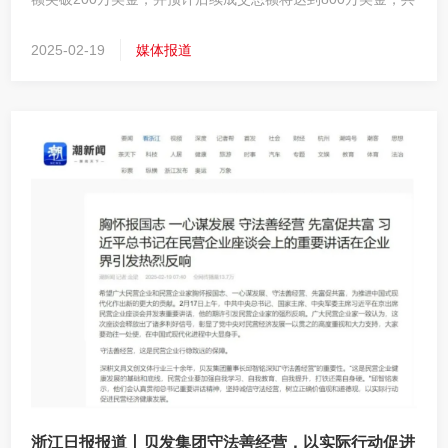
达成60多个意向订单。
2025-02-19
媒体报道
0574-56786515
浙江省宁波市北仑区小港纬六路68号1幢1号，4
幢1号
版权所有 贝发集团股份有限公司
浙ICP备11016667号
技
术支持：荣胜网络
浙江日报报道丨贝发集团守法善经营，以实际行动促进