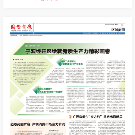
联五洲四洋。