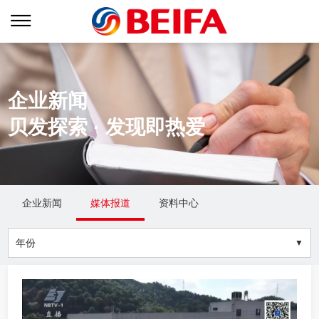
企业新闻
贝发探索 · 发现即热爱
企业新闻
媒体报道
资料中心
关于贝发
贝发生态
新闻中心
年份
集团简介
业务战略
企业新闻
创始人介绍
品牌矩阵
媒体报道