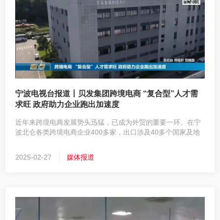
发展历程
资料中心
企业文化
企业荣誉
社会责任
联系我们
公益活动
媒体联系
宁波电视台报道丨贝发集团跨境电商 “复合型”人才需
求旺 政府助力企业跑出加速度
贝发讲堂
合作联系
近年来跨境电商发展势头迅猛，已成为外贸的重要一环。在宁
环境责任
人才招聘
波北仑各类跨境电商企业400多家，出口涉及40多个国家及地
区，在抢抓机遇海外掘金的同时，这些企业对人才的需求也在
清风之窗
不断增强。
2025-02-27
媒体报道