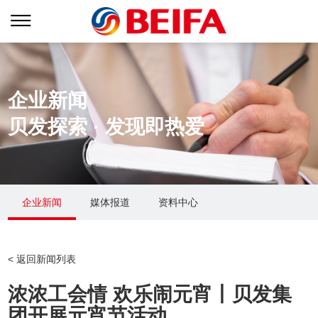
企业新闻
贝发探索 · 发现即热爱
企业新闻
媒体报道
资料中心
关于贝发
贝发生态
新闻中心
< 返回新闻列表
集团简介
业务战略
企业新闻
浓浓工会情 欢乐闹元宵丨贝发集
创始人介绍
品牌矩阵
媒体报道
团开展元宵节活动