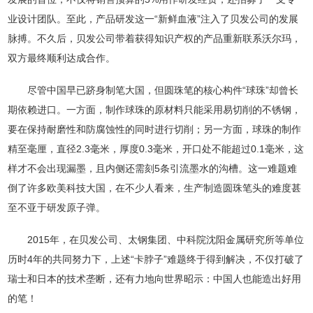
业设计团队。至此，产品研发这一“新鲜血液”注入了贝发公司的发展
脉搏。不久后，贝发公司带着获得知识产权的产品重新联系沃尔玛，
双方最终顺利达成合作。
尽管中国早已跻身制笔大国，但圆珠笔的核心构件“球珠”却曾长
期依赖进口。一方面，制作球珠的原材料只能采用易切削的不锈钢，
要在保持耐磨性和防腐蚀性的同时进行切削；另一方面，球珠的制作
精至毫厘，直径2.3毫米，厚度0.3毫米，开口处不能超过0.1毫米，这
样才不会出现漏墨，且内侧还需刻5条引流墨水的沟槽。这一难题难
倒了许多欧美科技大国，在不少人看来，生产制造圆珠笔头的难度甚
至不亚于研发原子弹。
2015年，在贝发公司、太钢集团、中科院沈阳金属研究所等单位
历时4年的共同努力下，上述“卡脖子”难题终于得到解决，不仅打破了
瑞士和日本的技术垄断，还有力地向世界昭示：中国人也能造出好用
的笔！