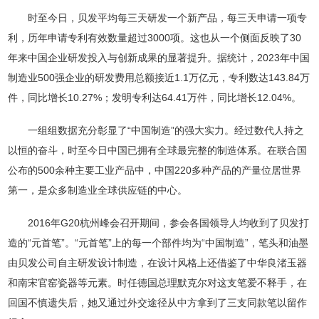
时至今日，贝发平均每三天研发一个新产品，每三天申请一项专
利，历年申请专利有效数量超过3000项。这也从一个侧面反映了30
年来中国企业研发投入与创新成果的显著提升。据统计，2023年中国
制造业500强企业的研发费用总额接近1.1万亿元，专利数达143.84万
件，同比增长10.27%；发明专利达64.41万件，同比增长12.04%。
一组组数据充分彰显了“中国制造”的强大实力。经过数代人持之
以恒的奋斗，时至今日中国已拥有全球最完整的制造体系。在联合国
公布的500余种主要工业产品中，中国220多种产品的产量位居世界
第一，是众多制造业全球供应链的中心。
2016年G20杭州峰会召开期间，参会各国领导人均收到了贝发打
造的“元首笔”。“元首笔”上的每一个部件均为“中国制造”，笔头和油墨
由贝发公司自主研发设计制造，在设计风格上还借鉴了中华良渚玉器
和南宋官窑瓷器等元素。时任德国总理默克尔对这支笔爱不释手，在
回国不慎遗失后，她又通过外交途径从中方拿到了三支同款笔以留作