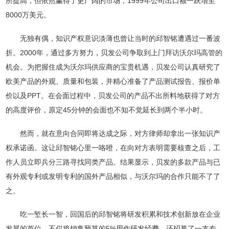
所提高，但依然赢得了更广阔的市场，1999年公司出口额一跃增至
8000万美元。
无独有偶，知识产权意识淡薄也曾让当时的邱智铭遭遇过一番波
折。2000年，通过多方努力，贝发公司争取到上门拜访沃尔玛高管的
机会。为把握住成为沃尔玛供应商的宝贵机遇，贝发公司认真研究了
欧美产品的外观、质量和包装，并精心准备了产品测试报告、报价单
价以及PPT。在会面过程中，贝发公司的产品不出所料地获得了对方
的高度评价，原定45分钟的会面也不知不觉延长到两个半小时。
然而，就在意向合同即将达成之际，对方律师却拿出一张知识产
权承诺函。这让邱智铭心里一咯噔，在向对方表明需要核查之后，工
作人员立即兵分三路寻找同类产品。结果显示，贝发的多款产品与已
有外观专利或发明专利的国外产品相似，与沃尔玛的合作只能不了了
之。
吃一堑长一智，回国后的邱智铭将研发积累和技术创新放在企业
发展的首位，不仅将销售预算的5%用作研发经费，还招募了一支专