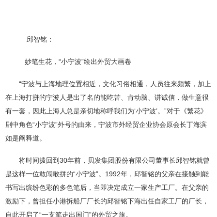
邱智铭：
妙笔生花，“小宁波”绘出外贸大画卷
“宁波与上海地理位置相近，文化习俗相通，人员往来频繁，加上
在上海打拼的宁波人是出了名的能吃苦、肯动脑、讲诚信，做生意很
有一套，因此上海人总是亲切地称呼我们为‘小宁波’。”对于《繁花》
剧中角色“小宁波”外号的由来，宁波市外经贸企业协会原会长丁海滨
如是阐释道。
将时间拨回到30年前，贝发集团股份有限公司董事长邱智铭就曾
是这样一位敢闯敢拼的“小宁波”。1992年，邱智铭的父亲在接触到能
书写出缤纷色彩的多色笔后，当即决定成立一家生产工厂。在父亲的
激励下，曾担任小港拆船厂厂长的邱智铭下海出任自家工厂的厂长，
自此开启了“一支笔走出国门”的外贸之旅。
0574-56786515