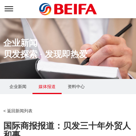
企业新闻
贝发探索 · 发现即热爱
企业新闻
媒体报道
资料中心
关于贝发
贝发生态
新闻中心
< 返回新闻列表
集团简介
业务战略
企业新闻
国际商报报道：贝发三十年外贸人
创始人介绍
品牌矩阵
媒体报道
和事