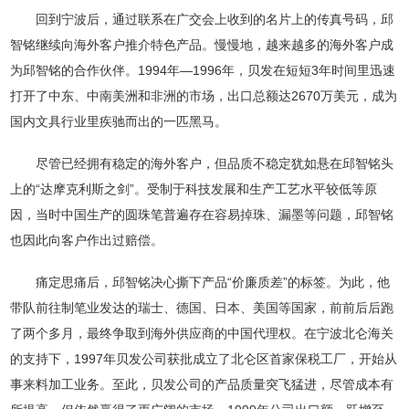
回到宁波后，通过联系在广交会上收到的名片上的传真号码，邱
智铭继续向海外客户推介特色产品。慢慢地，越来越多的海外客户成
为邱智铭的合作伙伴。1994年—1996年，贝发在短短3年时间里迅速
打开了中东、中南美洲和非洲的市场，出口总额达2670万美元，成为
国内文具行业里疾驰而出的一匹黑马。
尽管已经拥有稳定的海外客户，但品质不稳定犹如悬在邱智铭头
上的“达摩克利斯之剑”。受制于科技发展和生产工艺水平较低等原
因，当时中国生产的圆珠笔普遍存在容易掉珠、漏墨等问题，邱智铭
也因此向客户作出过赔偿。
痛定思痛后，邱智铭决心撕下产品“价廉质差”的标签。为此，他
带队前往制笔业发达的瑞士、德国、日本、美国等国家，前前后后跑
了两个多月，最终争取到海外供应商的中国代理权。在宁波北仑海关
的支持下，1997年贝发公司获批成立了北仑区首家保税工厂，开始从
事来料加工业务。至此，贝发公司的产品质量突飞猛进，尽管成本有