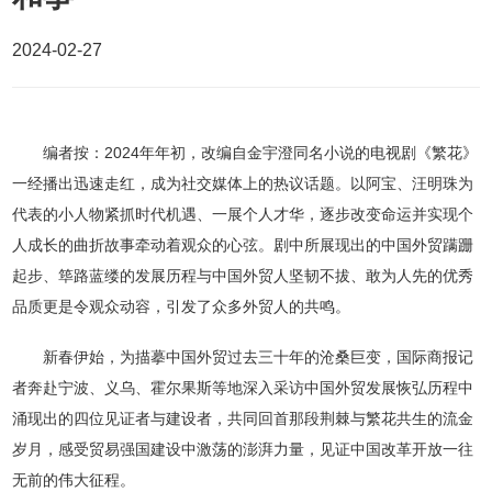
发展历程
资料中心
2024-02-27
企业文化
企业荣誉
社会责任
联系我们
编者按：2024年年初，改编自金宇澄同名小说的电视剧《繁花》
一经播出迅速走红，成为社交媒体上的热议话题。以阿宝、汪明珠为
公益活动
媒体联系
代表的小人物紧抓时代机遇、一展个人才华，逐步改变命运并实现个
贝发讲堂
合作联系
人成长的曲折故事牵动着观众的心弦。剧中所展现出的中国外贸蹒跚
起步、筚路蓝缕的发展历程与中国外贸人坚韧不拔、敢为人先的优秀
环境责任
人才招聘
品质更是令观众动容，引发了众多外贸人的共鸣。
清风之窗
新春伊始，为描摹中国外贸过去三十年的沧桑巨变，国际商报记
者奔赴宁波、义乌、霍尔果斯等地深入采访中国外贸发展恢弘历程中
涌现出的四位见证者与建设者，共同回首那段荆棘与繁花共生的流金
岁月，感受贸易强国建设中激荡的澎湃力量，见证中国改革开放一往
无前的伟大征程。