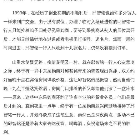
浙江省宁波市北仑区小港纬六路68号1幢1号，4
幢1号
1993年，在经历了创业初期的不顺利后，邱智铭也如许多外贸人
版权所有 贝发集团股份有限公司
浙ICP备11016667号
技
一样来到广交会。由于没有展位，办理了临时入场证进馆的邱智铭一
术支持：荣胜网络
行人只能拎着箱子四处寻觅采购商，要等到采购商从别人的展位离开
后，才能见缝插针地在过道或者电梯里打招呼、递名片。然而一周的
时间过去，邱智铭一行人只收到十几张名片，仍然没有接到订单。
山重水复疑无路，柳暗花明又一村。就在邱智铭一行人心灰意冷
之际，终于有一群中东采购商对邱智铭带来的笔表现出兴趣，双方约
好当晚十点在宾馆房间详谈价格。这让邱智铭倍感振奋，然而当他们
晚上九点半抵达宾馆后，房间门口排着的长队却给他们泼了一盆冷水
——原来，这些中东采购商还约了许多企业的外贸业务员，他们是最
后才到的。直到夜里一点半，终于有一位采购商意兴阑珊地接待了邱
智铭一行人，并最终谈成了这笔生意。虽然已是深夜两点，激动不已
的邱智铭还是带着大家去吃夜宵、喝啤酒，庆祝这场来之不易的胜
利。