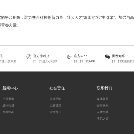
的平台矩阵，聚力整合科技创新力量，壮大人才“蓄水池”和“主引擎”。加强与
献青春力量。
信
官方小程序
官方APP
贝发知乐
关注贝发集团
扫一扫进入小程序
扫一扫下载APP
扫一扫关注贝发
新闻中心
社会责任
联系我们
企业新闻
公益活动
媒体联系
媒体报道
贝发讲堂
合作联系
资料中心
环境责任
人才招聘
清风之窗