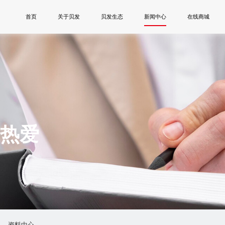
首页
关于贝发
贝发生态
新闻中心
在线商城
集团简介
业务战略
企业新闻
创始人介绍
品牌矩阵
媒体报道
发展历程
资料中心
企业文化
态
新闻中心
企业荣誉
即热爱
企业新闻
媒体报道
资料中心
资料中心