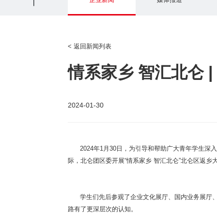
< 返回新闻列表
0574-56786515
浙江省宁波市北仑区
情系家乡 智汇北仑 
2024-01-30
2024年1月30日，为引导和帮助广大青年学
际，北仑团区委开展“情系家乡 智汇北仑”北仑区返
学生们先后参观了企业文化展厅、国内业务展厅
路有了更深层次的认知。