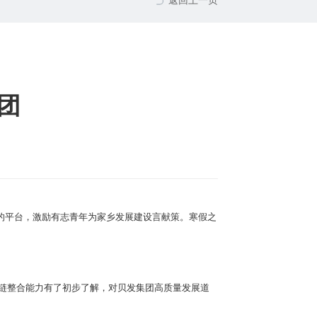
返回上一页
有 贝发集团股份有限公司
浙ICP备11016667号
技术支持：荣胜网络
团
乡的平台，激励有志青年为家乡发展建设言献策。寒假之
链整合能力有了初步了解，对贝发集团高质量发展道